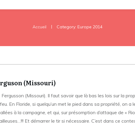
|
Accueil
Category: Europe 2014
erguson (Missouri)
à Fergusson (Missouri). Il faut savoir que là bas les lois sur la p
u. En Floride, si quelqu’un met le pied dans sa propriété, on a le 
tallées à la campagne, et qui, sur présomption d’attaque de « Rio
ailleuses…!!! Et démarrer le tir si nécessaire. C’est dans ce con