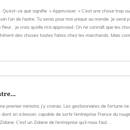
 : Qu’est-ce que signifie » Apprivoiser » C’est une chose trop oub
soin l’un de l’autre. Tu seras pour moi unique au monde. Je ser
une fleur… je crois qu’elle m’a apprivoisé. On ne connaît que les 
 achètent des choses toutes faites chez les marchands. Mais com
stre…
emier ministre, j’y croirais. Les gestionnaires de fortune ne f
e dont on a besoin, capable de sortir l’entreprise France du roug
idane. C’est un Zidane de l’entreprise qu’il nous faut.
...