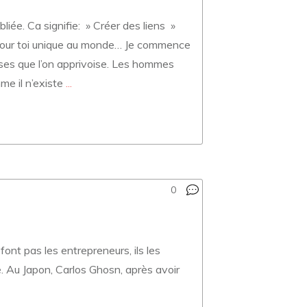
liée. Ca signifie: » Créer des liens »
ai pour toi unique au monde… Je commence
choses que l’on apprivoise. Les hommes
me il n’existe
...
0
ont pas les entrepreneurs, ils les
e. Au Japon, Carlos Ghosn, après avoir