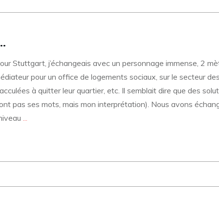
e…
 pour Stuttgart, j’échangeais avec un personnage immense, 2 mè
diateur pour un office de logements sociaux, sur le secteur des q
culées à quitter leur quartier, etc. Il semblait dire que des solu
sont pas ses mots, mais mon interprétation). Nous avons écha
 niveau
...