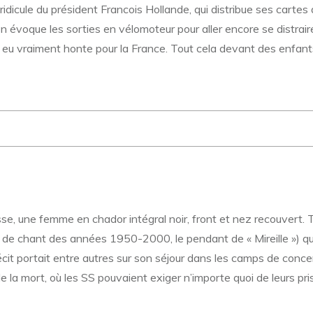
idicule du président Francois Hollande, qui distribue ses cartes 
t on évoque les sorties en vélomoteur pour aller encore se distrai
J’ai eu vraiment honte pour la France. Tout cela devant des enfa
se, une femme en chador intégral noir, front et nez recouvert. Tou
 chant des années 1950-2000, le pendant de « Mireille ») que j’
récit portait entre autres sur son séjour dans les camps de conc
la mort, où les SS pouvaient exiger n’importe quoi de leurs priso