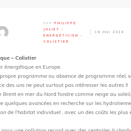
PAR
PHILIPPE
JOLIET -
16 mai 2014
ENERGÉTICIEN -
COLISTIER
que – Colistier
ir énergétique en Europe.
eur propre programme ou absence de programme réel, 
e des uns ne peut surtout pas intéresser les autres !!
e Brent en mer du Nord fondre comme neige au soleil, m
quelques avancées en recherche sur les hydroliennes.
n de l’habitat individuel , avec un des coûts les plu
e pour une pollution record avec des centrales à cha