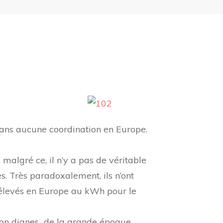
sans aucune coordination en Europe.
algré ce, il n’y a pas de véritable
 Très paradoxalement, ils n’ont
s élevés en Europe au kWh pour le
rbon dignes de la grande époque