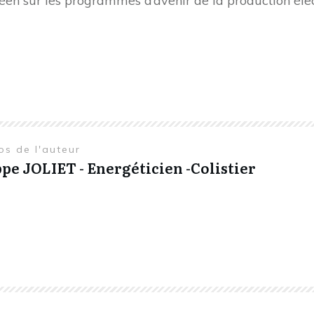
péen sur les programmes d’avenir de la production élec
os de l'auteur
ppe JOLIET - Energéticien -Colistier