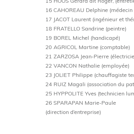
15 HOOS Gérard dit Roger, (entretie
16 CAHOREAU Delphine (médecin
17 JACOT Laurent (ingénieur et thé
18 FRATELLO Sandrine (peintre)
19 BOREL Michel (handicapé)
20 AGRICOL Martine (comptable)
21 ZARZOSA Jean-Pierre (électrici
22 VANCON Nathalie (employée)
23 JOLIET Philippe (chauffagiste te
24 RUIZ Magali (association du pa
25 HYPPOLITE Yves (technicien lum
26 SPARAPAN Marie-Paule
(direction d’entreprise)