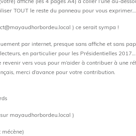
(votre) affiche (les 4 pages A4) à coller l’une au-des
liser TOUT le reste du panneau pour vous exprimer…
act@mayaudhorbordeu.local
) ce serait sympa !
ement par internet, presque sans affiche et sans papi
ecteurs, en particulier pour les Présidentielles 2017…
revenir vers vous pour m’aider à contribuer à une réf
çais, merci d’avance pour votre contribution.
rds
( sur mayaudhorbordeu.local )
t mécène)