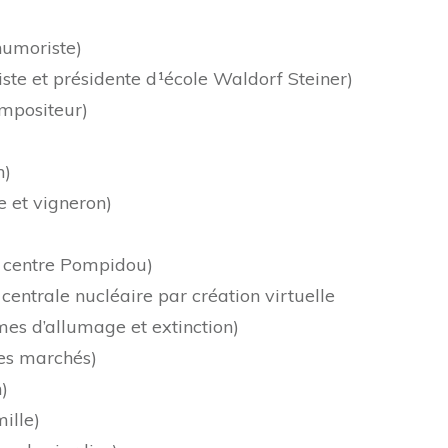
umoriste)
e et présidente d¹école Waldorf Steiner)
ompositeur)
h)
e et vigneron)
 centre Pompidou)
entrale nucléaire par création virtuelle
mes d’allumage et extinction)
es marchés)
)
ille)