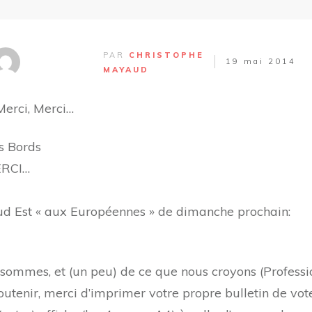
PAR
CHRISTOPHE
19 mai 2014
MAYAUD
Merci, Merci…
s Bords
MERCI…
 Sud Est « aux Européennes »
de dimanche prochain:
sommes, et (un peu) de ce que nous croyons (Professio
outenir, merci d’imprimer votre propre bulletin de vote 