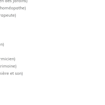
n des jardins)
 homéopathe)
rapeute)
en)
rmicien)
trimoine)
ière et son)